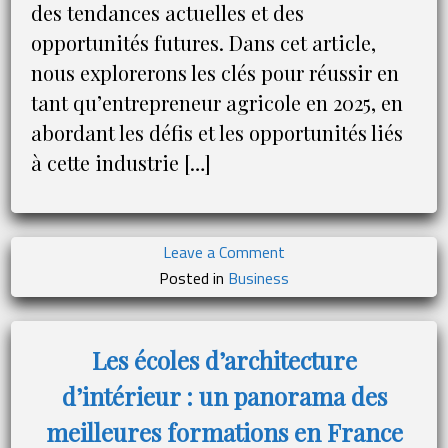
des tendances actuelles et des
opportunités futures. Dans cet article,
nous explorerons les clés pour réussir en
tant qu’entrepreneur agricole en 2025, en
abordant les défis et les opportunités liés
à cette industrie […]
on
Leave a Comment
Devenir
Posted in
Business
entrepreneur
en
agriculture
Les écoles d’architecture
en
d’intérieur : un panorama des
2025
:
meilleures formations en France
défis