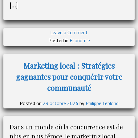
[…]
on
Leave a Comment
Investir
Posted in
Economie
dans
l’économie
numérique
Marketing local : Stratégies
:
gagnantes pour conquérir votre
un
plan
communauté
de
croissance
Posted on
29 octobre 2024
by
Philippe Leblond
à
long
terme
Dans un monde où la concurrence est de
plus en plus féroce, le marketing local