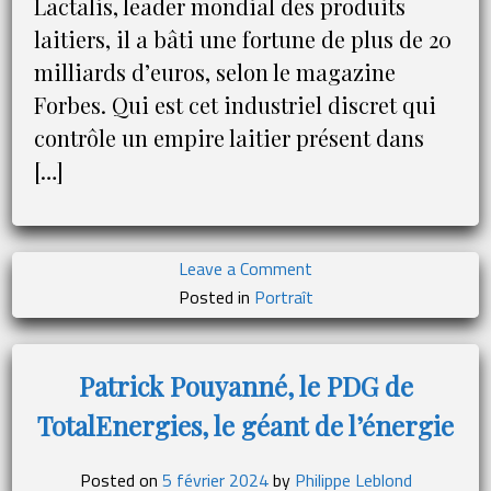
Lactalis, leader mondial des produits
laitiers, il a bâti une fortune de plus de 20
milliards d’euros, selon le magazine
Forbes. Qui est cet industriel discret qui
contrôle un empire laitier présent dans
[…]
on
Leave a Comment
Emmanuel
Posted in
Portraît
Besnier,
le
discret
Patrick Pouyanné, le PDG de
patron
TotalEnergies, le géant de l’énergie
de
Lactalis
qui
Posted on
5 février 2024
by
Philippe Leblond