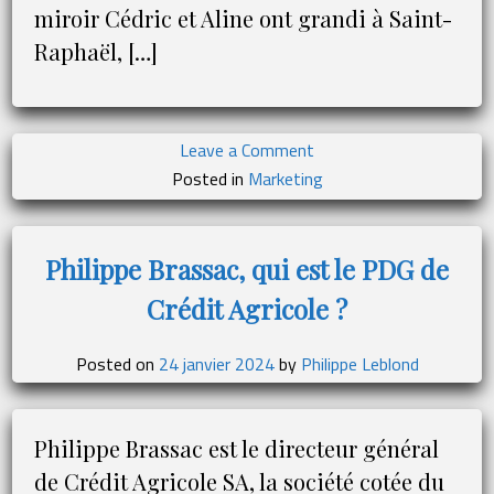
miroir Cédric et Aline ont grandi à Saint-
Raphaël, […]
on
Leave a Comment
Cédric
Posted in
Marketing
et
Aline
Feito
Philippe Brassac, qui est le PDG de
:
Crédit Agricole ?
comment
ils
ont
Posted on
24 janvier 2024
by
Philippe Leblond
créé
Paint
LGBT,
Philippe Brassac est le directeur général
un
de Crédit Agricole SA, la société cotée du
média