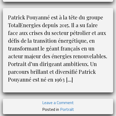
pèse
plus
de
Patrick Pouyanné est à la tête du groupe
20
TotalEnergies depuis 2015. Il a su faire
milliards
face aux crises du secteur pétrolier et aux
d’euros
défis de la transition énergétique, en
transformant le géant français en un
acteur majeur des énergies renouvelables.
Portrait d’un dirigeant ambitieux. Un
parcours brillant et diversifié Patrick
Pouyanné est né en 1963 […]
on
Leave a Comment
Patrick
Posted in
Portraît
Pouyanné,