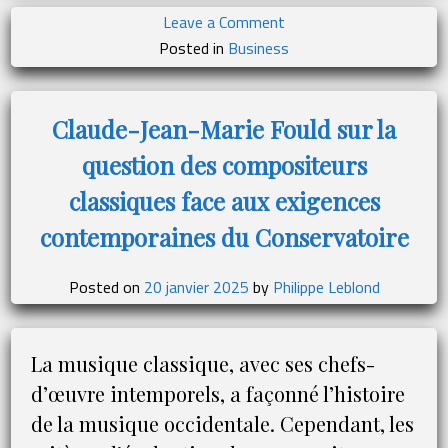
on
Leave a Comment
Les
Posted in
Business
écoles
d’architecture
d’intérieur
Claude-Jean-Marie Fould sur la
:
question des compositeurs
un
panorama
classiques face aux exigences
des
contemporaines du Conservatoire
meilleures
formations
en
Posted on
20 janvier 2025
by
Philippe Leblond
France
La musique classique, avec ses chefs-
d’œuvre intemporels, a façonné l’histoire
de la musique occidentale. Cependant, les