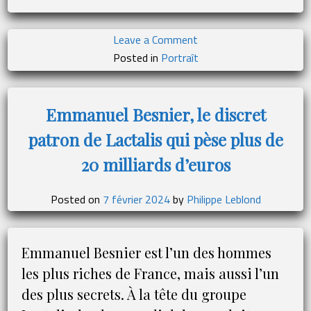
on
Leave a Comment
Dr
Posted in
Portraît
Lucia
Septien-
Velez
Emmanuel Besnier, le discret
:
patron de Lactalis qui pèse plus de
la
vérité
20 milliards d’euros
sur
l’échange
Posted on
7 février 2024
by
Philippe Leblond
plasmatique
total
Emmanuel Besnier est l’un des hommes
les plus riches de France, mais aussi l’un
des plus secrets. À la tête du groupe