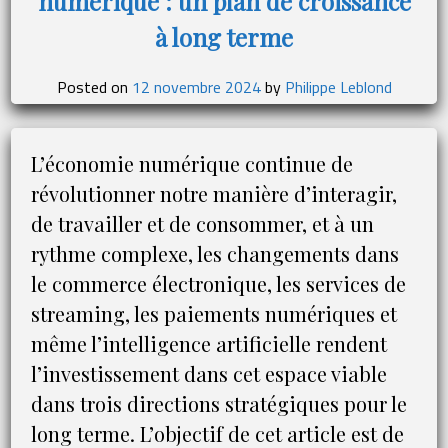
numérique : un plan de croissance
la
question
à long terme
des
compositeurs
Posted on
12 novembre 2024
by
Philippe Leblond
classiques
face
aux
L’économie numérique continue de
exigences
révolutionner notre manière d’interagir,
contemporaines
du
de travailler et de consommer, et à un
Conservatoire
rythme complexe, les changements dans
le commerce électronique, les services de
streaming, les paiements numériques et
même l’intelligence artificielle rendent
l’investissement dans cet espace viable
dans trois directions stratégiques pour le
long terme. L’objectif de cet article est de