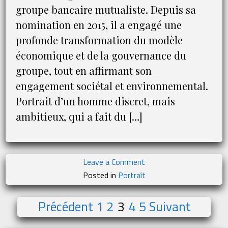
groupe bancaire mutualiste. Depuis sa
digital
nomination en 2015, il a engagé une
pour
la
profonde transformation du modèle
diversité
économique et de la gouvernance du
groupe, tout en affirmant son
engagement sociétal et environnemental.
Portrait d’un homme discret, mais
ambitieux, qui a fait du […]
on
Leave a Comment
Philippe
Posted in
Portraît
Brassac,
qui
Précédent
1
2
3
4
5
Suivant
Pagination
est
des
le