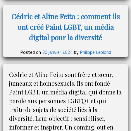
le
PDG
Cédric et Aline Feito : comment ils
de
ont créé Paint LGBT, un média
TotalEnergies,
le
digital pour la diversité
géant
de
Posted on
30 janvier 2024
by
Philippe Leblond
l’énergie
Cédric et Aline Feito sont frère et sœur,
jumeaux et homosexuels. Ils ont fondé
Paint LGBT, un média digital qui donne la
parole aux personnes LGBTQ+ et qui
traite de sujets de société liés à la
diversité. Leur objectif : sensibiliser,
informer et inspirer. Un coming-out en