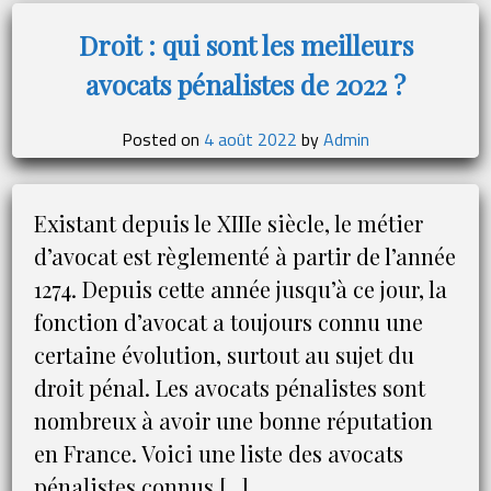
Valentini,
un
Droit : qui sont les meilleurs
consultant
avocats pénalistes de 2022 ?
en
affaires
au
Posted on
4 août 2022
by
Admin
parcours
exceptionnel
Existant depuis le XIIIe siècle, le métier
d’avocat est règlementé à partir de l’année
1274. Depuis cette année jusqu’à ce jour, la
fonction d’avocat a toujours connu une
certaine évolution, surtout au sujet du
droit pénal. Les avocats pénalistes sont
nombreux à avoir une bonne réputation
en France. Voici une liste des avocats
pénalistes connus […]