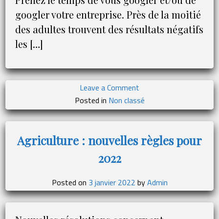
googler votre entreprise. Près de la moitié
des adultes trouvent des résultats négatifs
les […]
on
Leave a Comment
10
Posted in
Non classé
conseils
pour
bien
Agriculture : nouvelles règles pour
gérer
2022
votre
e-
réputation
Posted on
3 janvier 2022
by
Admin
en
2022
!