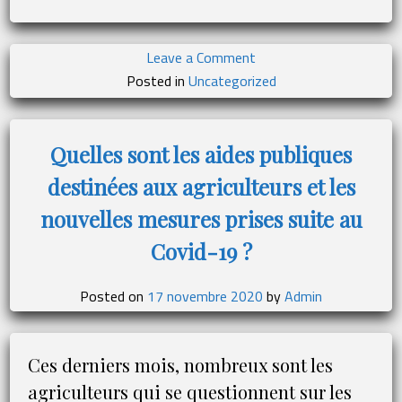
on
Leave a Comment
Agriculteurs
Posted in
Uncategorized
et
crise
sanitaire
Quelles sont les aides publiques
du
destinées aux agriculteurs et les
Covid-
19 :
nouvelles mesures prises suite au
Quelles
Covid-19 ?
conséquences ?
Posted on
17 novembre 2020
by
Admin
Ces derniers mois, nombreux sont les
agriculteurs qui se questionnent sur les