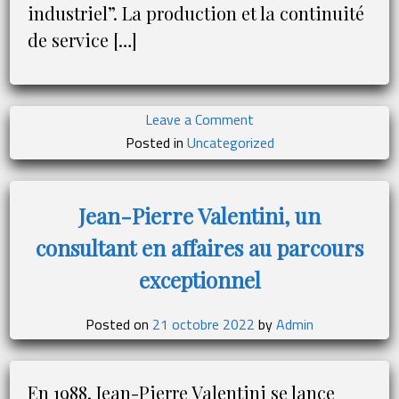
industriel”. La production et la continuité
de service […]
on
Leave a Comment
Cédric
Posted in
Uncategorized
Gavel
:
la
Jean-Pierre Valentini, un
réindustrialisation
consultant en affaires au parcours
passe
par
exceptionnel
la
formation
Posted on
21 octobre 2022
by
Admin
En 1988, Jean-Pierre Valentini se lance