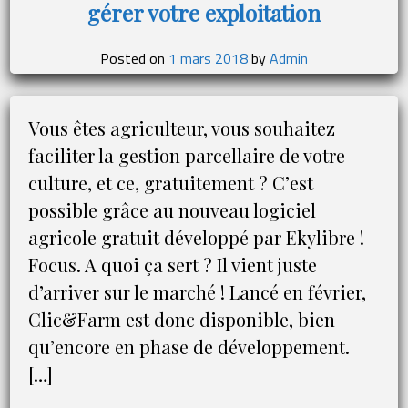
gérer votre exploitation
destinées
aux
agriculteurs
Posted on
1 mars 2018
by
Admin
et
les
nouvelles
Vous êtes agriculteur, vous souhaitez
mesures
faciliter la gestion parcellaire de votre
prises
culture, et ce, gratuitement ? C’est
suite
possible grâce au nouveau logiciel
au
Covid-
agricole gratuit développé par Ekylibre !
19
Focus. A quoi ça sert ? Il vient juste
?
d’arriver sur le marché ! Lancé en février,
Clic&Farm est donc disponible, bien
qu’encore en phase de développement.
[…]