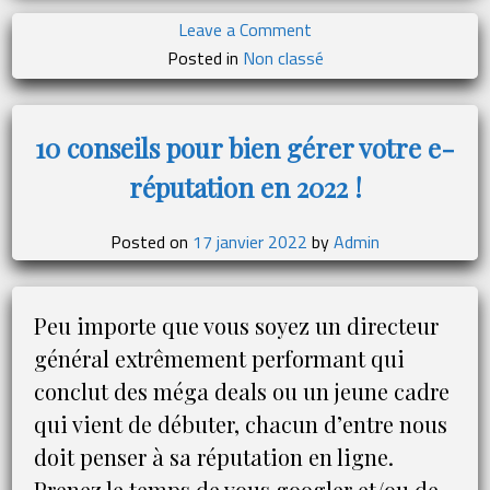
on
Leave a Comment
RGO
Posted in
Non classé
Paris
:
les
10 conseils pour bien gérer votre e-
5
réputation en 2022 !
tendances
en
matière
Posted on
17 janvier 2022
by
Admin
de
toitures
pour
Peu importe que vous soyez un directeur
2022
général extrêmement performant qui
conclut des méga deals ou un jeune cadre
qui vient de débuter, chacun d’entre nous
doit penser à sa réputation en ligne.
Prenez le temps de vous googler et/ou de