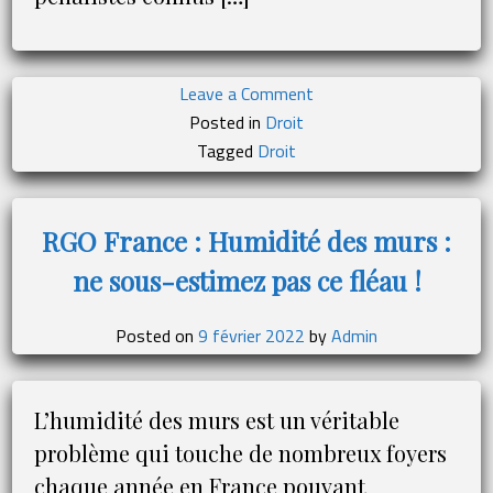
on
Leave a Comment
Droit
Posted in
Droit
:
Tagged
Droit
qui
sont
les
RGO France : Humidité des murs :
meilleurs
ne sous-estimez pas ce fléau !
avocats
pénalistes
de
Posted on
9 février 2022
by
Admin
2022
?
L’humidité des murs est un véritable
problème qui touche de nombreux foyers
chaque année en France pouvant