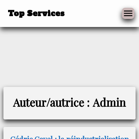
Top Services
Skip
to
Auteur/autrice :
Admin
content
Cédric Gavel : la réindustrialisation