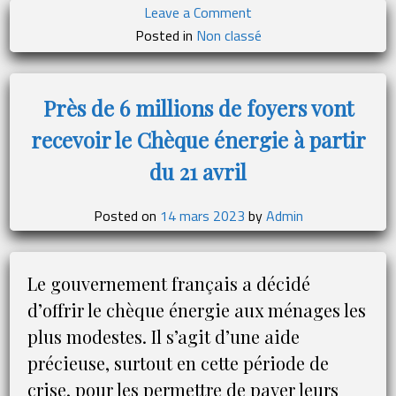
on
Leave a Comment
Intégrer
Posted in
Non classé
l’éthique
dans
la
Près de 6 millions de foyers vont
R&D
recevoir le Chèque énergie à partir
:
une
du 21 avril
nécessité
pour
Posted on
14 mars 2023
by
Admin
un
développement
technologique
Le gouvernement français a décidé
responsable,
d’offrir le chèque énergie aux ménages les
selon
Imad
plus modestes. Il s’agit d’une aide
Lahoud
précieuse, surtout en cette période de
crise, pour les permettre de payer leurs