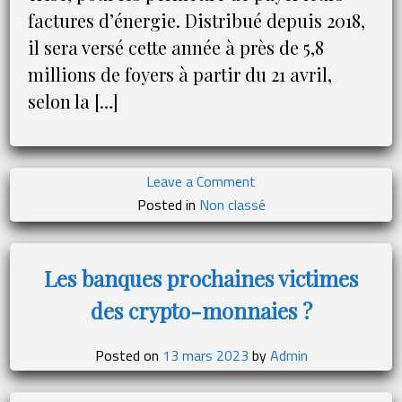
factures d’énergie. Distribué depuis 2018,
il sera versé cette année à près de 5,8
millions de foyers à partir du 21 avril,
selon la […]
on
Leave a Comment
Près
Posted in
Non classé
de
6
millions
Les banques prochaines victimes
de
des crypto-monnaies ?
foyers
vont
recevoir
Posted on
13 mars 2023
by
Admin
le
Chèque