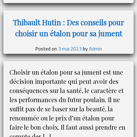
Wikipédia
refuse
de
Thibault Hutin : Des conseils pour
vérifier
choisir un étalon pour sa jument
l’âge
des
utilisateurs
Posted on
3 mai 2023
by
Admin
au
Royaume-
Uni ?
Choisir un étalon pour sa jument est une
décision importante qui peut avoir des
conséquences sur la santé, le caractère et
les performances du futur poulain. Il ne
suffit pas de se baser sur la beauté, la
renommée ou le prix d’un étalon pour
faire le bon choix. Il faut aussi prendre en
compte des […]