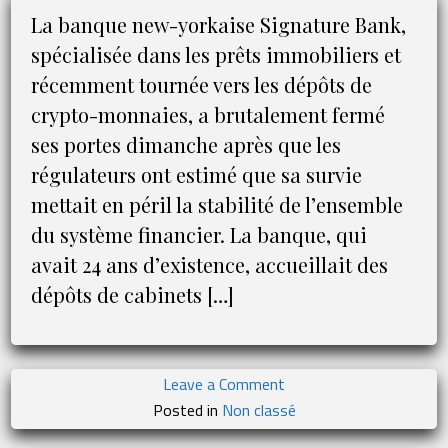
énergie
La banque new-yorkaise Signature Bank,
à
spécialisée dans les prêts immobiliers et
partir
récemment tournée vers les dépôts de
du
crypto-monnaies, a brutalement fermé
21
avril
ses portes dimanche après que les
régulateurs ont estimé que sa survie
mettait en péril la stabilité de l’ensemble
du système financier. La banque, qui
avait 24 ans d’existence, accueillait des
dépôts de cabinets […]
on
Leave a Comment
Les
Posted in
Non classé
banques