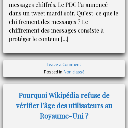
messages chiffrés. Le PDG l’a annoncé
dans un tweet mardi soir. Qu’est-ce que le
chiffrement des messages ? Le
chiffrement des messages consiste à
protéger le contenu […]
on
Leave a Comment
Twitter :
Posted in
Non classé
lancement
des
appels
Pourquoi Wikipédia refuse de
et
vérifier l’âge des utilisateurs au
les
messages
Royaume-Uni ?
cryptés
par