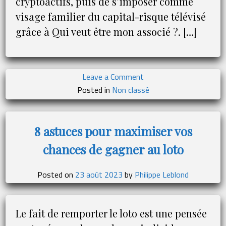
cryptoactifs, puis de s’imposer comme
visage familier du capital-risque télévisé
grâce à Qui veut être mon associé ?. […]
on
Leave a Comment
Éric
Posted in
Non classé
Larchevêque,
du
bitcoin
8 astuces pour maximiser vos
aux
chances de gagner au loto
idées
:
comment
Posted on
23 août 2023
by
Philippe Leblond
l’ex-
patron
de
Le fait de remporter le loto est une pensée
Ledger