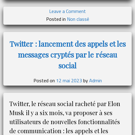
on
Leave a Comment
Thibault
Posted in
Non classé
Hutin
:
“Mes
Twitter : lancement des appels et les
plus
messages cryptés par le réseau
beaux
spots
social
de
snorking
Posted on
12 mai 2023
by
Admin
des
Philippines”
Twitter, le réseau social racheté par Elon
Musk il y a six mois, va proposer à ses
utilisateurs de nouvelles fonctionnalités
de communication : les appels et les