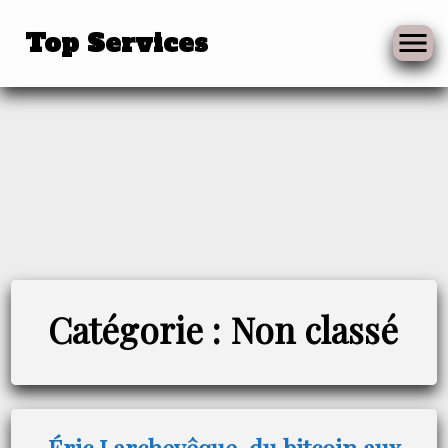
Top Services
Skip
to
Catégorie :
Non classé
content
Éric Larchevêque, du bitcoin aux