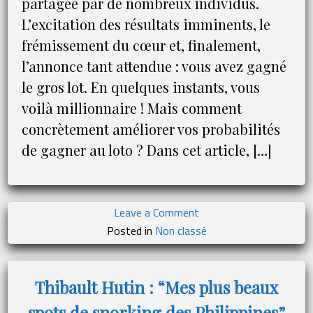
partagée par de nombreux individus.
veut
L’excitation des résultats imminents, le
transformer
frémissement du cœur et, finalement,
sa
réussite
l’annonce tant attendue : vous avez gagné
entrepreneuriale
le gros lot. En quelques instants, vous
en
voilà millionnaire ! Mais comment
influence
concrètement améliorer vos probabilités
publique
de gagner au loto ? Dans cet article, […]
on
Leave a Comment
8
Posted in
Non classé
astuces
pour
maximiser
Thibault Hutin : “Mes plus beaux
vos
spots de snorking des Philippines”
chances