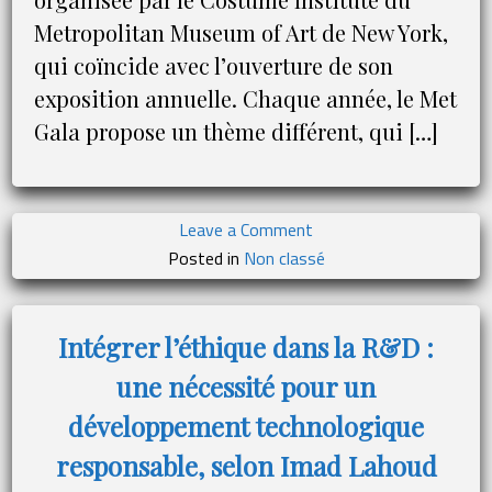
Metropolitan Museum of Art de New York,
qui coïncide avec l’ouverture de son
exposition annuelle. Chaque année, le Met
Gala propose un thème différent, qui […]
on
Leave a Comment
Karl
Posted in
Non classé
Lagerfeld
:
un
Intégrer l’éthique dans la R&D :
hommage
une nécessité pour un
à
la
développement technologique
beauté
responsable, selon Imad Lahoud
au
Met