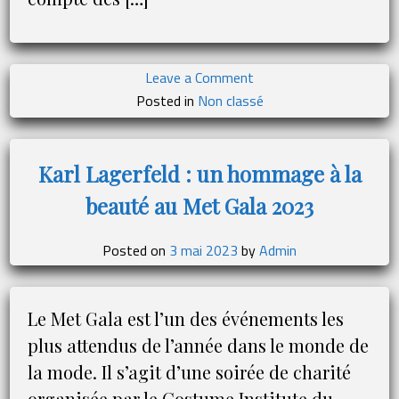
on
Leave a Comment
Thibault
Posted in
Non classé
Hutin :
Des
conseils
Karl Lagerfeld : un hommage à la
pour
beauté au Met Gala 2023
choisir
un
étalon
Posted on
3 mai 2023
by
Admin
pour
sa
jument
Le Met Gala est l’un des événements les
plus attendus de l’année dans le monde de
la mode. Il s’agit d’une soirée de charité
organisée par le Costume Institute du