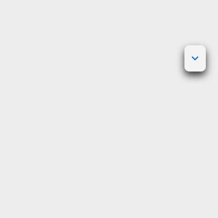
Posted on
3 mai 2023
by
Admin
Le Met Gala est
l’un des événements les
plus attendus
de l’année dans le monde de
la mode. Il s’agit d’une soirée de charité
organisée par le Costume Institute du
Metropolitan Museum of Art de New York,
qui coïncide avec l’ouverture de son