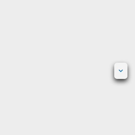
Posted on
5 février 2024
by
Philippe Leblond
Patrick Pouyanné est à la tête du groupe
TotalEnergies depuis 2015. Il a su faire